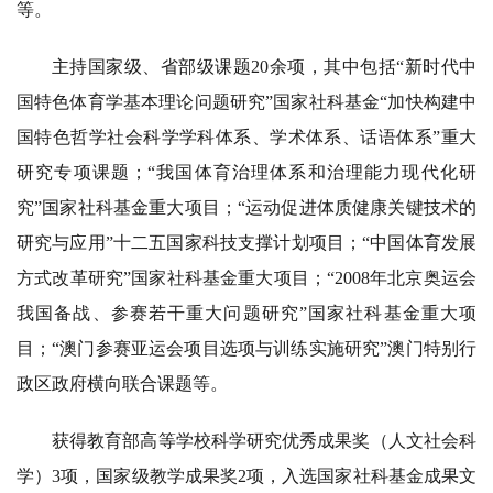
等。
主持国家级、省部级课题20余项，其中包括“新时代中
国特色体育学基本理论问题研究”国家社科基金“加快构建中
国特色哲学社会科学学科体系、学术体系、话语体系”重大
研究专项课题；“我国体育治理体系和治理能力现代化研
究”国家社科基金重大项目；“运动促进体质健康关键技术的
研究与应用”十二五国家科技支撑计划项目；“中国体育发展
方式改革研究”国家社科基金重大项目；“2008年北京奥运会
我国备战、参赛若干重大问题研究”国家社科基金重大项
目；“澳门参赛亚运会项目选项与训练实施研究”澳门特别行
政区政府横向联合课题等。
获得教育部高等学校科学研究优秀成果奖（人文社会科
学）3项，国家级教学成果奖2项，入选国家社科基金成果文