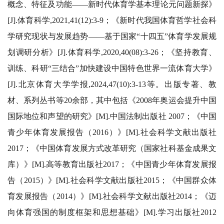
概念、特征及功能——新时代体育学基本理论元问题新探》
[J].体育科学,2021,41(12):3-9；《新时代我国体育哲学社会科
学研究现状与发展趋势——基于国家“十四五”体育学发展规
划调研分析》[J].体育科学,2020,40(08):3-26；《坚持教育、
训练、科研“三结合”加快建设中国特色世界一流体育大学》
[J].北京体育大学学报,2024,47(10):3-13等。出版专著、教
材、系列丛书等20余部，其中包括《2008年奥运会提升中国
国际地位和声望的研究》[M].中国法制出版社 2007；《中国
青少年体育发展报告（2016）》[M].社会科学文献出版社
2017；《中国体育发展方式改革研究（国家社科基金成果文
库）》[M].高等教育出版社2017；《中国青少年体育发展报
告（2015）》[M].社会科学文献出版社2015；《中国群众体
育发展报告（2014）》[M].社会科学文献出版社2014；《迈
向体育强国的制度框架和思想基础》[M].学习出版社2012