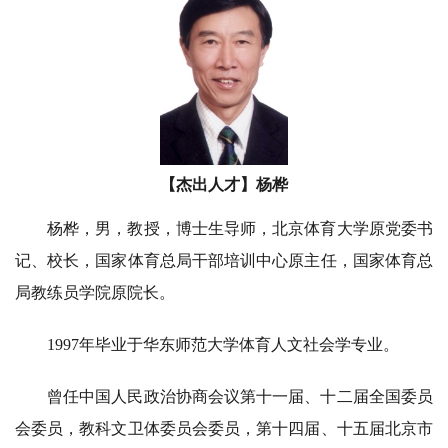
【杰出人才】杨桦
杨桦，男，教授，博士生导师，北京体育大学原党委书
记、校长，国家体育总局干部培训中心原主任，国家体育总
局教练员学院原院长。
1997年毕业于华东师范大学体育人文社会学专业。
曾任中国人民政治协商会议第十一届、十二届全国委员
会委员，教科文卫体委员会委员，第十四届、十五届北京市