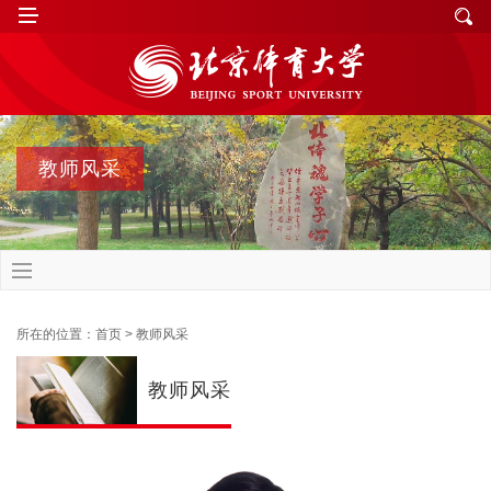
教师风采
所在的位置：
首页
>
教师风采
教师风采