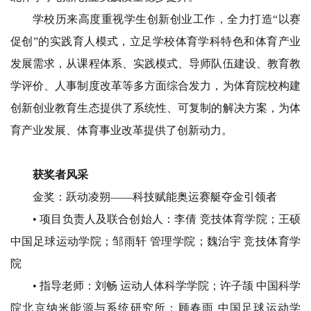
学校历来高度重视学生创新创业工作，
全力打造“以赛
促创”的实践育人模式，
立足学校体育学科特色
和体育产业
发展需求，
从课程体系、实践模式、
导师队伍建设、教育教
学评价、
人事制度改革等多方面综合发力，
为体育院校构建
创新创业教育生态
提供了系统性、可复制的解决方案，
为体
育产业发展、体育事业改革
提供了创新动力。
获奖者风采
金奖：跃动凌朔
——科技赋能奥运赛艇夺金引领者
• 项目负责人及联合创始人：
李倩 竞技体育学院；
王硕
中国足球运动学院；
邹雨轩 管理学院；
魏治宇 竞技体育学
院
• 指导老师：
刘畅 运动人体科学学院；
许子颉 中国科学
院北京纳米能源与系统研究所；
顾春雨 中国足球运动学