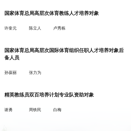
国家体育总局高层次体育教练人才培养对象
许奎元
陈立人
卢秀栋
国家体育总局高层次国际体育组织任职人才培养对象后
备人员
孙葆丽
张力为
精英教练员双百培养计划专业队资助对象
谢勇
周铁民
白梅