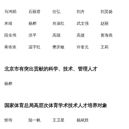
马鸿韬
石丽君
任弘
刘卉
刘昊扬
米靖
杨桦
肖淑红
武文强
赵丽
段全伟
洪平
高颀
高捷
黄海燕
蒋依依
温宇红
樊庆敏
许奎元
王莉
北京市有突出贡献的科学、技术、管理人才
杨桦
国家体育总局高层次体育学术技术人才培养对象
矫玮
陆一帆
王卫星
杨斌胜