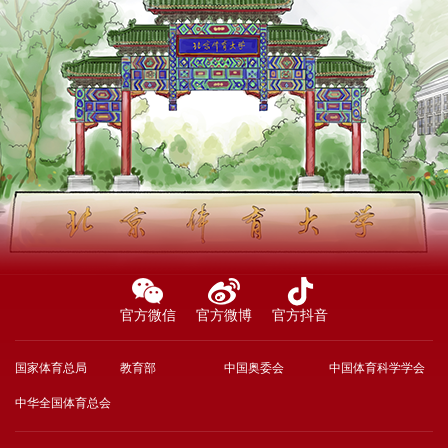
官方微信
官方微博
官方抖音
国家体育总局
教育部
中国奥委会
中国体育科学学会
中华全国体育总会