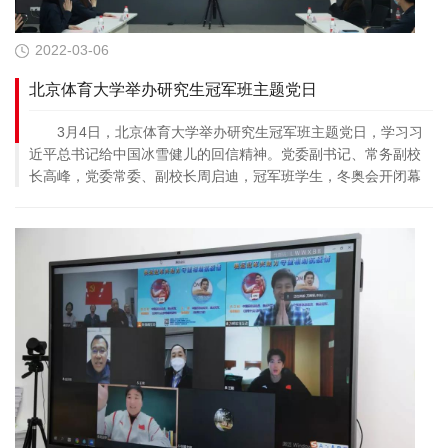
2022-03-06
北京体育大学举办研究生冠军班主题党日
3月4日，北京体育大学举办研究生冠军班主题党日，学习习
近平总书记给中国冰雪健儿的回信精神。党委副书记、常务副校
长高峰，党委常委、副校长周启迪，冠军班学生，冬奥会开闭幕
式带队教师、演员、引导员、志愿者代表相关职能部门及学院负
责同志通过线上、线下参加活动。会议由研究生院院长蔡有志主
持。