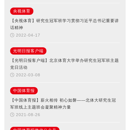
央视体育
【央视体育】研究生冠军班学习贯彻习近平总书记重要讲
话精神
2022-04-17
光明日报客户端
【光明日报客户端】北京体育大学举办研究生冠军班主题
党日活动
2022-03-08
中国体育报
【中国体育报】薪火相传 初心如磐——北体大研究生冠
军班线上主题班会凝聚精神力量
2021-08-26