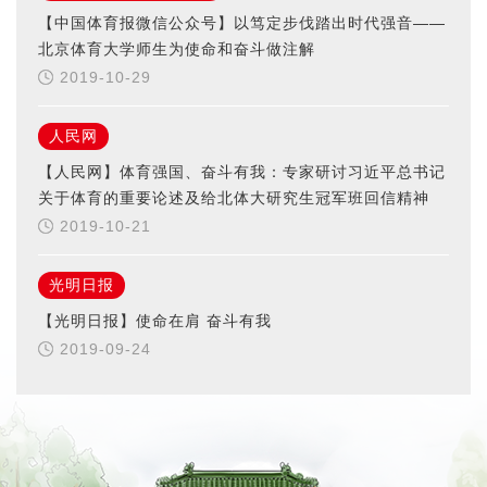
【中国体育报微信公众号】以笃定步伐踏出时代强音——
北京体育大学师生为使命和奋斗做注解
2019-10-29
人民网
【人民网】体育强国、奋斗有我：专家研讨习近平总书记
关于体育的重要论述及给北体大研究生冠军班回信精神
2019-10-21
光明日报
【光明日报】使命在肩 奋斗有我
2019-09-24