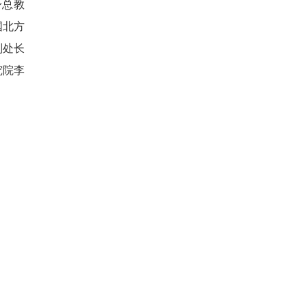
身总教
国北方
副处长
究院李